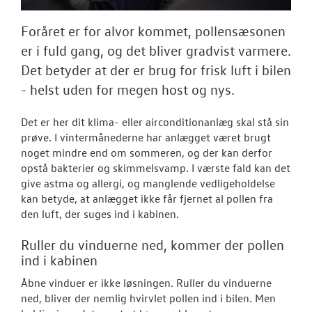
NYHEDER
Foråret er for alvor kommet, pollensæsonen
Tilmeld dig V
er i fuld gang, og det bliver gradvist varmere.
Danmarks nyh
Det betyder at der er brug for frisk luft i bilen
Aktuelt
- helst uden for megen host og nys.
OM OS
Det er her dit klima- eller airconditionanlæg skal stå sin
prøve. I vintermånederne har anlægget været brugt
noget mindre end om sommeren, og der kan derfor
JOB OG KARRI
opstå bakterier og skimmelsvamp. I værste fald kan det
give astma og allergi, og manglende vedligeholdelse
kan betyde, at anlægget ikke får fjernet al pollen fra
den luft, der suges ind i kabinen.
Ruller du vinduerne ned, kommer der pollen
ind i kabinen
Åbne vinduer er ikke løsningen. Ruller du vinduerne
ned, bliver der nemlig hvirvlet pollen ind i bilen. Men