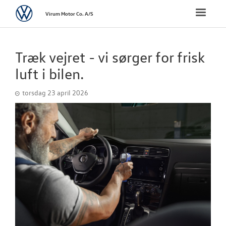
Volkswagen
Toggle
Virum Motor Co. A/S
naviga
FORSIDE
Træk vejret - vi sørger for frisk
VÆRKSTED
luft i bilen.
torsdag 23 april 2026
SKADECENTER
BRUGTE BILER
DÆKHOTEL
TILBEHØR
RESERVEDELE