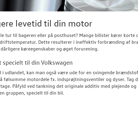
re levetid til din motor
lle tur til bageren eller på posthuset? Mange bilister kører korte 
riftstemperatur. Dette resulterer i ineffektiv forbrænding af bræn
dårligere køreegenskaber og øget forurening.
t specielt til din Volkswagen
l i udlandet, kan man også være ude for en svingende brændstof-
på følsomme motordele fx. indsprøjtningsventiler og dyser. Tag d
itage. Påfyld ved tankning det originale additiv med plejende og 
n gruppen, specielt til din bil.