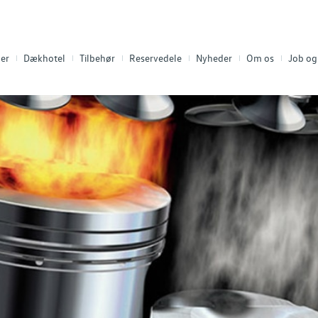
ler
Dækhotel
Tilbehør
Reservedele
Nyheder
Om os
Job og 