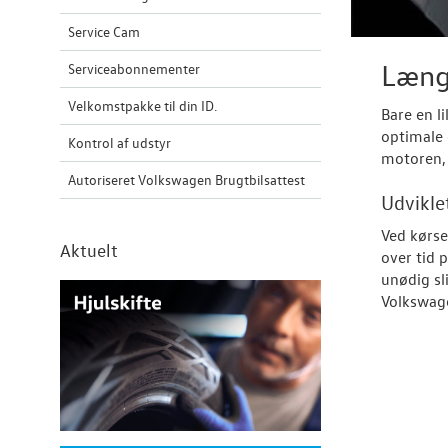
Service Cam
Længe
Serviceabonnementer
Velkomstpakke til din ID.
Bare en li
optimale d
Kontrol af udstyr
motoren, 
Autoriseret Volkswagen Brugtbilsattest
Udvikle
Ved kørse
Aktuelt
over tid 
unødig sl
Volkswage