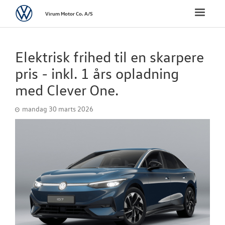
Volkswagen
Toggle
Virum Motor Co. A/S
naviga
FORSIDE
Elektrisk frihed til en skarpere
VÆRKSTED
pris - inkl. 1 års opladning
med Clever One.
SKADECENTER
mandag 30 marts 2026
BRUGTE BILER
DÆKHOTEL
TILBEHØR
RESERVEDELE