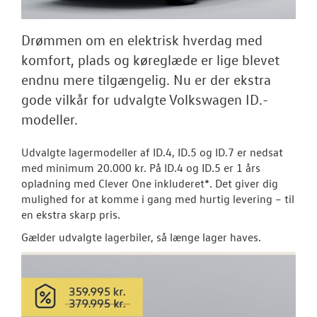
NYHEDER
Tilmeld dig V
Drømmen om en elektrisk hverdag med
Danmarks nyh
komfort, plads og køreglæde er lige blevet
endnu mere tilgængelig. Nu er der ekstra
Aktuelt
gode vilkår for udvalgte Volkswagen ID.-
modeller.
OM OS
Udvalgte lagermodeller af ID.4, ID.5 og ID.7 er nedsat
JOB OG KARRI
med minimum 20.000 kr. På ID.4 og ID.5 er 1 års
opladning med Clever One inkluderet*. Det giver dig
mulighed for at komme i gang med hurtig levering – til
en ekstra skarp pris.
Gælder udvalgte lagerbiler, så længe lager haves.