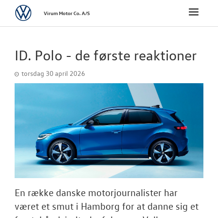
Volkswagen
Toggle
Virum Motor Co. A/S
naviga
FORSIDE
ID. Polo - de første reaktioner
VÆRKSTED
torsdag 30 april 2026
SKADECENTER
BRUGTE BILER
DÆKHOTEL
TILBEHØR
En række danske motorjournalister har
RESERVEDELE
været et smut i Hamborg for at danne sig et