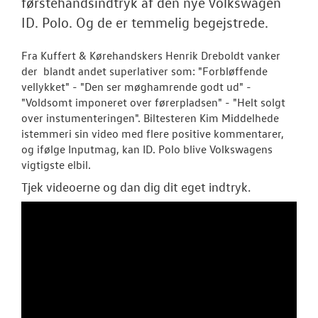
førstehåndsindtryk af den nye Volkswagen
NYHEDER
ID. Polo. Og de er temmelig begejstrede.
Tilmeld dig V
Danmarks nyh
Fra Kuffert & Kørehandskers Henrik Dreboldt vanker
der blandt andet superlativer som: "Forbløffende
Aktuelt
vellykket" - "Den ser møghamrende godt ud" -
"Voldsomt imponeret over førerpladsen" - "Helt solgt
over instumenteringen". Biltesteren Kim Middelhede
OM OS
istemmeri sin video med flere positive kommentarer,
og ifølge Inputmag, kan ID. Polo blive Volkswagens
JOB OG KARRI
vigtigste elbil.
Tjek videoerne og dan dig dit eget indtryk.